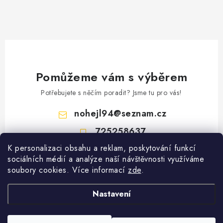
Pomůžeme vám s výběrem
Potřebujete s něčím poradit? Jsme tu pro vás!
nohejl94
@
seznam.cz
725258637
K personalizaci obsahu a reklam, poskytování funkcí
Z
sociálních médií a analýze naší návštěvnosti využíváme
á
soubory cookies. Více informací
zde
.
Vyhledávání
p
a
Nastavení
HLEDAT
t
Copyright 2026
Gastro Oblečení
. Všechna práva vyhrazena.
Upravit nastavení