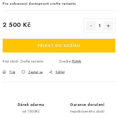
Pro zobrazení dostupnosti zvolte variantu
2 500 Kč
Měrná cena:
PŘIDAT DO KOŠÍKU
Kód zboží:
Zvolte variantu
Značka:
PUMA
Tisk
Zeptat se
Sdílet
Dárek zdarma
Garance doručení
od 1000Kč
nepoškozeného zboží