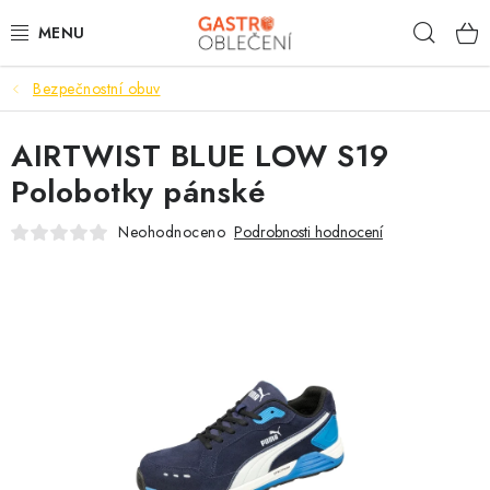
Přejít
Hleda
na
obsah
Bezpečnostní obuv
PRACOVNÍ OBLEČENÍ
AIRTWIST BLUE LOW S19
VOLNOČASOVÉ
Polobotky pánské
KUCHYNĚ
Neohodnoceno
Podrobnosti hodnocení
ČÍŠNÍK
HOTELY
TISKNEME
OBCHODNÍ PODMÍNKY