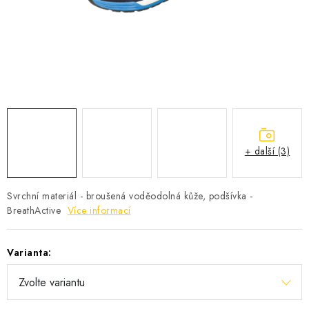
KONTAKTY
Jak nakupovat
Obchodní podmínky
Podmínky ochrany osobních údajů
+ další (3)
Svrchní materiál - broušená voděodolná kůže, podšívka -
BreathActive
Více informací
Varianta: