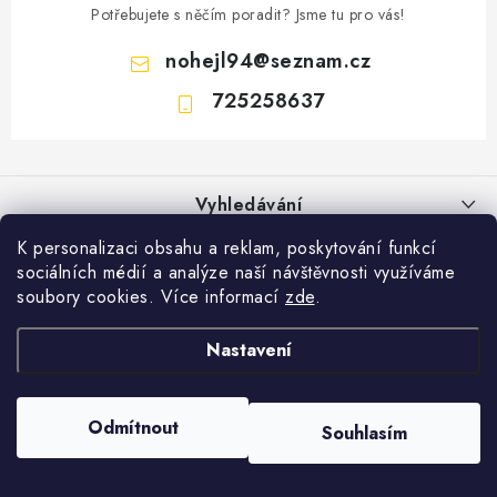
Jak nakupovat
Obchodní podmínky
Potřebujete s něčím poradit? Jsme tu pro vás!
Podmínky ochrany osobních údajů
nohejl94
@
seznam.cz
725258637
Z
á
Vyhledávání
p
a
K personalizaci obsahu a reklam, poskytování funkcí
HLEDAT
t
sociálních médií a analýze naší návštěvnosti využíváme
soubory cookies. Více informací
zde
.
í
Copyright 2026
Gastro Oblečení
. Všechna práva vyhrazena.
Upravit nastavení
cookies
Nastavení
Vytvořil Shoptet
Odmítnout
Souhlasím