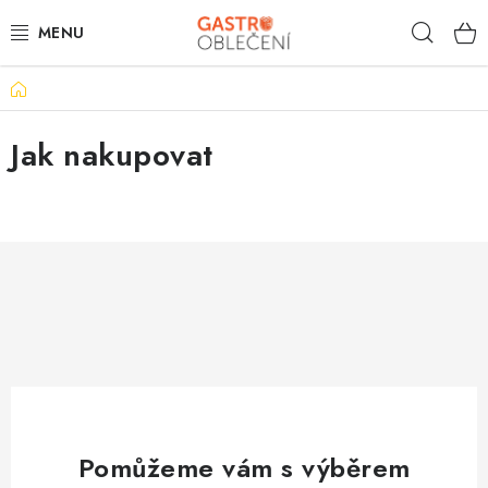
Přejít
Hleda
na
obsah
Domů
VOLNOČASOVÉ
Jak nakupovat
KUCHYNĚ
ČÍŠNÍK
HOTELY
TISKNEME
OBCHODNÍ PODMÍNKY
KONTAKTY
Pomůžeme vám s výběrem