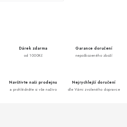
O
v
l
á
d
Dárek zdarma
Garance doručení
a
od 1000Kč
nepoškozeného zboží
c
í
p
Navštivte naši prodejnu
Nejrychlejší doručení
r
a prohlédněte si vše naživo
dle Vámi zvoleného dopravce
v
k
y
v
ý