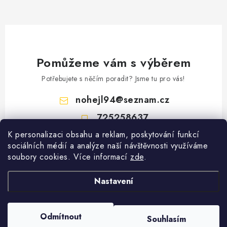
p
i
s
u
Pomůžeme vám s výběrem
Potřebujete s něčím poradit? Jsme tu pro vás!
nohejl94
@
seznam.cz
725258637
K personalizaci obsahu a reklam, poskytování funkcí
Z
sociálních médií a analýze naší návštěvnosti využíváme
á
soubory cookies. Více informací
zde
.
Vyhledávání
p
Nastavení
a
HLEDAT
t
í
Copyright 2026
Gastro Oblečení
. Všechna práva vyhrazena.
Upravit nastavení
Odmítnout
Souhlasím
cookies