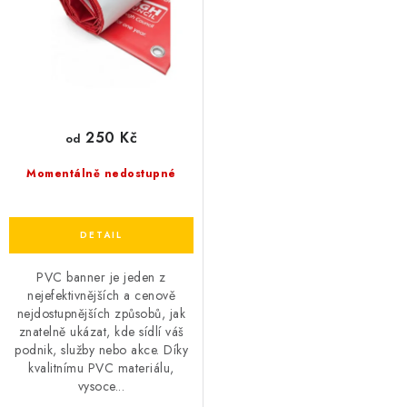
k
u
t
k
ů
t
ů
250 Kč
od
Momentálně nedostupné
PVC banner je jeden z
nejefektivnějších a cenově
nejdostupnějších způsobů, jak
znatelně ukázat, kde sídlí váš
podnik, služby nebo akce. Díky
kvalitnímu PVC materiálu,
vysoce...