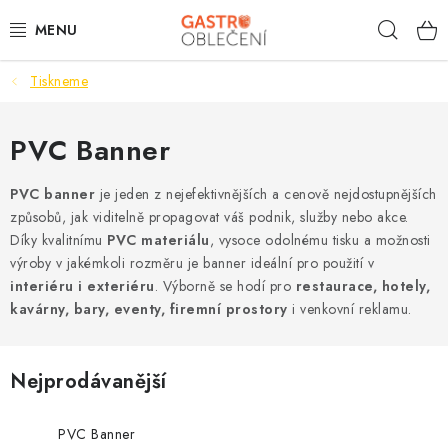
Přejít
Hleda
na
obsah
Tiskneme
PRACOVNÍ OBLEČENÍ
VOLNOČASOVÉ
PVC Banner
KUCHYNĚ
PVC banner
je jeden z nejefektivnějších a cenově nejdostupnějších
způsobů, jak viditelně propagovat váš podnik, služby nebo akce.
Díky kvalitnímu
PVC materiálu
, vysoce odolnému tisku a možnosti
ČÍŠNÍK
výroby v jakémkoli rozměru je banner ideální pro použití v
interiéru i exteriéru
. Výborně se hodí pro
restaurace, hotely,
HOTELY
kavárny, bary, eventy, firemní prostory
i venkovní reklamu.
TISKNEME
Nejprodávanější
OBCHODNÍ PODMÍNKY
PVC Banner