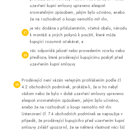
uzavření kupní smlouvy upraveno alespoň
srovnatelným způsobem, jakým bylo učiněno, anebo
že na rozhodnutí o koupi nemohlo mít vliv,
je věc dodána s příslušenstvím, včetně obalu, návodu
k montáži a jiných pokynů k použití, které může
kupující rozumně očekávat, a
věc odpovídá jakostí nebo provedením vzorku nebo
předloze, které prodávající kupujícímu poskytl před
uzavřením kupní smlouvy.
Prodávající není vázán veřejným prohlášením podle čl.
4.2 obchodních podmínek, prokáže-li, že si ho nebyl
vědom nebo že bylo v době uzavření smlouvy upraveno
alespoň srovnatelným způsobem, jakým bylo učiněno,
anebo že na rozhodnutí o koupi nemohlo mít vliv.
Ustanovení čl. 7.4 obchodních podmínek se nepoužije v
případě, že prodávající kupujícího před uzavřením kupní
smlouvy zvlášť upozornil, že se některá vlastnost věci liší