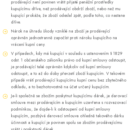
prodávající není povinen vrátit přijaté peněžní prostředky
kupujícímu dříve, než prodávající obdrží zboží, nebo než mu
kupující prokáže, že zboží odeslal zpět, podle toho, co nastane
dříve.
Nárok na úhradu škody vzniklé na zboží je prodávající
oprávněn jednostranně započíst proti nároku kupujícího na
vrácení kupní ceny.
V případech, kdy má kupující v souladu s ustanovením § 1829
odst. 1 občanského zákoníku právo od kupní smlouvy odstoupit,
je prodávající také oprávněn kdykoliv od kupní smlouvy
odstoupit, a to až do doby převzetí zboží kupujícím. V takovém
případě vrátí prodávající kupujícímu kupní cenu bez zbytečného
odkladu, a to bezhotovostně na účet určený kupujícím.
Je-li společně se zbožím poskytnut kupujícímu dárek, je darovací
smlouva mezi prodávajícím a kupujícím uzavřena s rozvazovací
podmínkou, že dojde-li k odstoupení od kupní smlouvy
kupujícím, pozbývá darovací smlouva ohledně takového dárku
účinnosti a kupující je povinen spolu se zbožím prodávajícímu
vrátit i poskytnutý dárek.