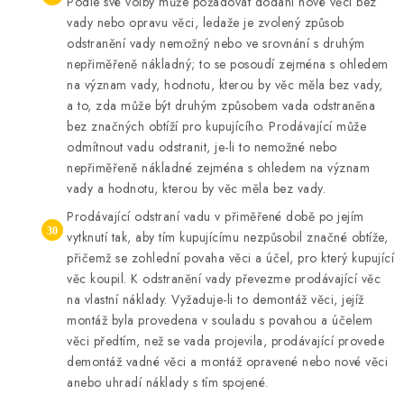
Podle své volby může požadovat dodání nové věci bez
vady nebo opravu věci, ledaže je zvolený způsob
odstranění vady nemožný nebo ve srovnání s druhým
nepřiměřeně nákladný; to se posoudí zejména s ohledem
na význam vady, hodnotu, kterou by věc měla bez vady,
a to, zda může být druhým způsobem vada odstraněna
bez značných obtíží pro kupujícího. Prodávající může
odmítnout vadu odstranit, je-li to nemožné nebo
nepřiměřeně nákladné zejména s ohledem na význam
vady a hodnotu, kterou by věc měla bez vady.
Prodávající odstraní vadu v přiměřené době po jejím
vytknutí tak, aby tím kupujícímu nezpůsobil značné obtíže,
přičemž se zohlední povaha věci a účel, pro který kupující
věc koupil. K odstranění vady převezme prodávající věc
na vlastní náklady. Vyžaduje-li to demontáž věci, jejíž
montáž byla provedena v souladu s povahou a účelem
věci předtím, než se vada projevila, prodávající provede
demontáž vadné věci a montáž opravené nebo nové věci
anebo uhradí náklady s tím spojené.