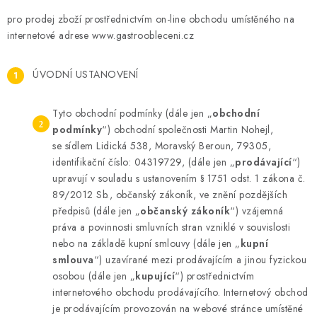
KONTAKTY
pro prodej zboží prostřednictvím on-line obchodu umístěného na
internetové adrese www.gastroobleceni.cz
Jak nakupovat
Obchodní podmínky
Podmínky ochrany osobních údajů
ÚVODNÍ USTANOVENÍ
Tyto obchodní podmínky (dále jen „
obchodní
podmínky
“) obchodní společnosti Martin Nohejl,
se sídlem Lidická 538, Moravský Beroun, 79305,
identifikační číslo: 04319729, (dále jen „
prodávající
“)
upravují v souladu s ustanovením § 1751 odst. 1 zákona č.
89/2012 Sb., občanský zákoník, ve znění pozdějších
předpisů (dále jen „
občanský zákoník
“) vzájemná
práva a povinnosti smluvních stran vzniklé v souvislosti
nebo na základě kupní smlouvy (dále jen „
kupní
smlouva
“) uzavírané mezi prodávajícím a jinou fyzickou
osobou (dále jen „
kupující
“) prostřednictvím
internetového obchodu prodávajícího. Internetový obchod
je prodávajícím provozován na webové stránce umístěné