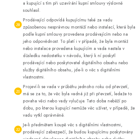
a kupující s tím při uzavírání kupní smlouvy výslovně
souhlasil.
Prodávající odpovídá kupujícímu také za vadu
způsobenou nesprávnou montáží nebo instalací, která byla
podle kupní smlouvy provedena prodávajícím nebo na
jeho odpovědnost. To platí i v případě, že byla montáž
nebo instalace provedena kupujícím a vada nastala v
důsledku nedostatku v návodu, který k ní poskytl
prodávající nebo poskytovatel digitálního obsahu nebo
služby digitálního obsahu, jde-li o věc s digitálními
vlastnostmi.
Projeví-li se vada v průběhu jednoho roku od převzetí,
má se za to, že věc byla vadná již při převzetí, ledaže to
povaha věci nebo vady vylučuje. Tato doba neběží po
dobu, po kterou kupující nemůže věc užívat, v případě, že
vadu vytkl oprávněně.
Je-li předmětem koupě věc s digitálními vlastnostmi,
prodávající zabezpečí, že budou kupujícímu poskytovány