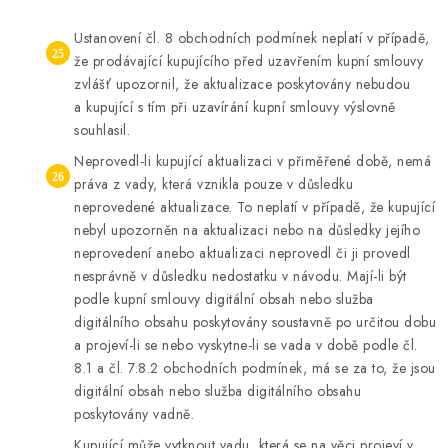
Ustanovení čl. 8 obchodních podmínek neplatí v případě,
že prodávající kupujícího před uzavřením kupní smlouvy
zvlášť upozornil, že aktualizace poskytovány nebudou
a kupující s tím při uzavírání kupní smlouvy výslovně
souhlasil.
Neprovedl-li kupující aktualizaci v přiměřené době, nemá
práva z vady, která vznikla pouze v důsledku
neprovedené aktualizace. To neplatí v případě, že kupující
nebyl upozorněn na aktualizaci nebo na důsledky jejího
neprovedení anebo aktualizaci neprovedl či ji provedl
nesprávně v důsledku nedostatku v návodu. Mají-li být
podle kupní smlouvy digitální obsah nebo služba
digitálního obsahu poskytovány soustavně po určitou dobu
a projeví-li se nebo vyskytne-li se vada v době podle čl.
8.1 a čl. 7.8.2 obchodních podmínek, má se za to, že jsou
digitální obsah nebo služba digitálního obsahu
poskytovány vadně.
Kupující může vytknout vadu, která se na věci projeví v