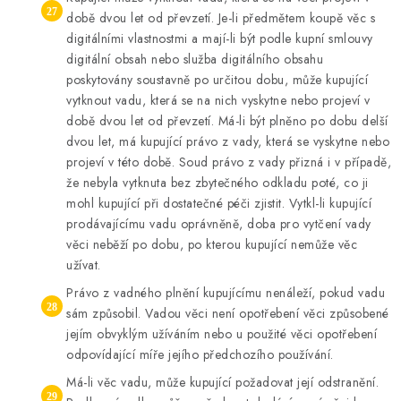
době dvou let od převzetí. Je-li předmětem koupě věc s
digitálními vlastnostmi a mají-li být podle kupní smlouvy
digitální obsah nebo služba digitálního obsahu
poskytovány soustavně po určitou dobu, může kupující
vytknout vadu, která se na nich vyskytne nebo projeví v
době dvou let od převzetí. Má-li být plněno po dobu delší
dvou let, má kupující právo z vady, která se vyskytne nebo
projeví v této době. Soud právo z vady přizná i v případě,
že nebyla vytknuta bez zbytečného odkladu poté, co ji
mohl kupující při dostatečné péči zjistit. Vytkl-li kupující
prodávajícímu vadu oprávněně, doba pro vytčení vady
věci neběží po dobu, po kterou kupující nemůže věc
užívat.
Právo z vadného plnění kupujícímu nenáleží, pokud vadu
sám způsobil. Vadou věci není opotřebení věci způsobené
jejím obvyklým užíváním nebo u použité věci opotřebení
odpovídající míře jejího předchozího používání.
Má-li věc vadu, může kupující požadovat její odstranění.