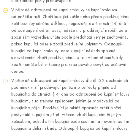
elektronické pošty prodávajícího.
V případě odstoupení od kupní smlouvy se kupní smlouva
od počátku ruší. Zboží kupující zašle nebo předá prodávajícímu
zpět bez zbytečného odkladu, nejpozději do čtrnácti (14) dnů
od odstoupení od smlouvy, ledaže mu prodávající nabídl, že si
zboží sám vyzvedne. Lhůta podle předchozí věty je zachována,
pokud kupující odešle zboží před jejím uplynutím. Odstoupí-li
kupující od kupní smlouvy, nese kupující náklady spojené
s navrácením zboží prodávajícímu, a to i v tom případě, kdy
zboží nemůže být vráceno pro svou povahu obvyklou poštovní
cestou.
V případě odstoupení od kupní smlouvy dle čl. 5.2 obchodních
podmínek vrátí prodávající peněžní prostředky přijaté od
kupujícího do čtrnácti (14) dnů od odstoupení od kupní smlouvy
kupujícím, a to stejným způsobem, jakým je prodávající od
kupujícího přijal. Prodávající je taktéž oprávněn vrátit plnění
poskytnuté kupujícím již při vrácení zboží kupujícím či jiným
způsobem, pokud s tím kupující bude souhlasit a nevzniknou tím
kupujícímu další náklady. Odstoupí-li kupující od kupní smlouvy,