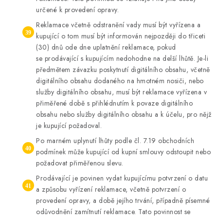
určené k provedení opravy.
Reklamace včetně odstranění vady musí být vyřízena a
kupující o tom musí být informován nejpozději do třiceti
(30) dnů ode dne uplatnění reklamace, pokud
se prodávající s kupujícím nedohodne na delší lhůtě. Je-li
předmětem závazku poskytnutí digitálního obsahu, včetně
digitálního obsahu dodaného na hmotném nosiči, nebo
služby digitálního obsahu, musí být reklamace vyřízena v
přiměřené době s přihlédnutím k povaze digitálního
obsahu nebo služby digitálního obsahu a k účelu, pro nějž
je kupující požadoval.
Po marném uplynutí lhůty podle čl. 7.19 obchodních
podmínek může kupující od kupní smlouvy odstoupit nebo
požadovat přiměřenou slevu.
Prodávající je povinen vydat kupujícímu potvrzení o datu
a způsobu vyřízení reklamace, včetně potvrzení o
provedení opravy, a době jejího trvání, případně písemné
odůvodnění zamítnutí reklamace. Tato povinnost se