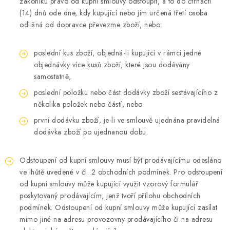
zákoníku právo od kupní smlouvy odstoupit, a to do čtrnácti
(14) dnů ode dne, kdy kupující nebo jím určená třetí osoba
odlišná od dopravce převezme zboží, nebo:
poslední kus zboží, objedná-li kupující v rámci jedné
objednávky více kusů zboží, které jsou dodávány
samostatně,
poslední položku nebo část dodávky zboží sestávajícího z
několika položek nebo částí, nebo
první dodávku zboží, je-li ve smlouvě ujednána pravidelná
dodávka zboží po ujednanou dobu.
Odstoupení od kupní smlouvy musí být prodávajícímu odesláno
ve lhůtě uvedené v čl. 2 obchodních podmínek. Pro odstoupení
od kupní smlouvy může kupující využit vzorový formulář
poskytovaný prodávajícím, jenž tvoří přílohu obchodních
podmínek. Odstoupení od kupní smlouvy může kupující zasílat
mimo jiné na adresu provozovny prodávajícího či na adresu