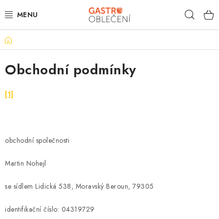
Přejít
Hleda
na
obsah
Domů
PRACOVNÍ OBLEČENÍ
Obchodní podmínky
VOLNOČASOVÉ
KUCHYNĚ
[1]
ČÍŠNÍK
obchodní společnosti
HOTELY
Martin Nohejl
TISKNEME
se sídlem Lidická 538, Moravský Beroun, 79305
OBCHODNÍ PODMÍNKY
identifikační číslo: 04319729