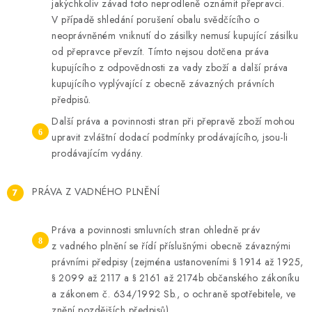
jakýchkoliv závad toto neprodleně oznámit přepravci.
V případě shledání porušení obalu svědčícího o
neoprávněném vniknutí do zásilky nemusí kupující zásilku
od přepravce převzít. Tímto nejsou dotčena práva
kupujícího z odpovědnosti za vady zboží a další práva
kupujícího vyplývající z obecně závazných právních
předpisů.
Další práva a povinnosti stran při přepravě zboží mohou
upravit zvláštní dodací podmínky prodávajícího, jsou-li
prodávajícím vydány.
PRÁVA Z VADNÉHO PLNĚNÍ
Práva a povinnosti smluvních stran ohledně práv
z vadného plnění se řídí příslušnými obecně závaznými
právními předpisy (zejména ustanoveními § 1914 až 1925,
§ 2099 až 2117 a § 2161 až 2174b občanského zákoníku
a zákonem č. 634/1992 Sb., o ochraně spotřebitele, ve
znění pozdějších předpisů).