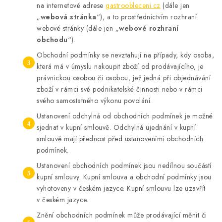
na internetové adrese
gastroobleceni.cz
(dále jen
„
webová stránka
“), a to prostřednictvím rozhraní
webové stránky (dále jen „
webové rozhraní
obchodu
“).
Obchodní podmínky se nevztahují na případy, kdy osoba,
která má v úmyslu nakoupit zboží od prodávajícího, je
právnickou osobou či osobou, jež jedná při objednávání
zboží v rámci své podnikatelské činnosti nebo v rámci
svého samostatného výkonu povolání.
Ustanovení odchylná od obchodních podmínek je možné
sjednat v kupní smlouvě. Odchylná ujednání v kupní
smlouvě mají přednost před ustanoveními obchodních
podmínek.
Ustanovení obchodních podmínek jsou nedílnou součástí
kupní smlouvy. Kupní smlouva a obchodní podmínky jsou
vyhotoveny v českém jazyce. Kupní smlouvu lze uzavřít
v českém jazyce.
Znění obchodních podmínek může prodávající měnit či