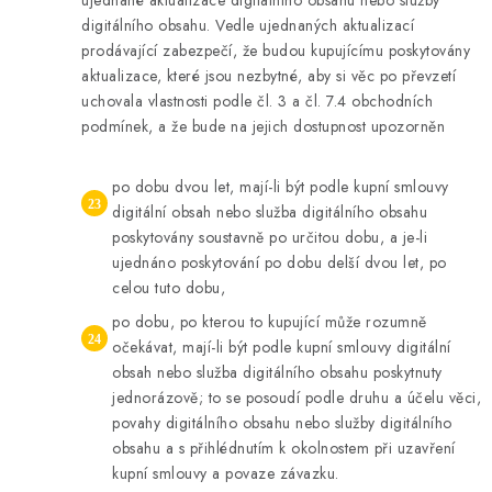
ujednané aktualizace digitálního obsahu nebo služby
digitálního obsahu. Vedle ujednaných aktualizací
prodávající zabezpečí, že budou kupujícímu poskytovány
aktualizace, které jsou nezbytné, aby si věc po převzetí
uchovala vlastnosti podle čl. 3 a čl. 7.4 obchodních
podmínek, a že bude na jejich dostupnost upozorněn
po dobu dvou let, mají-li být podle kupní smlouvy
digitální obsah nebo služba digitálního obsahu
poskytovány soustavně po určitou dobu, a je-li
ujednáno poskytování po dobu delší dvou let, po
celou tuto dobu,
po dobu, po kterou to kupující může rozumně
očekávat, mají-li být podle kupní smlouvy digitální
obsah nebo služba digitálního obsahu poskytnuty
jednorázově; to se posoudí podle druhu a účelu věci,
povahy digitálního obsahu nebo služby digitálního
obsahu a s přihlédnutím k okolnostem při uzavření
kupní smlouvy a povaze závazku.