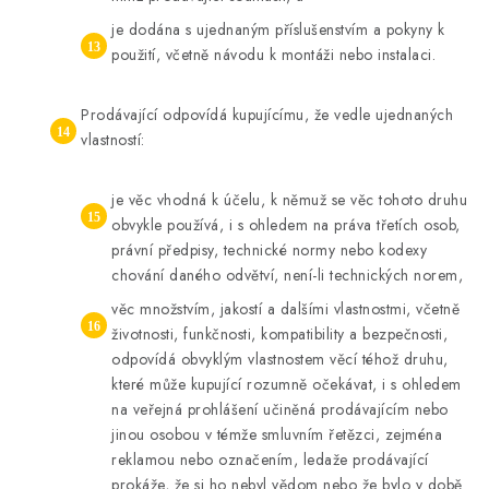
je dodána s ujednaným příslušenstvím a pokyny k
použití, včetně návodu k montáži nebo instalaci.
Prodávající odpovídá kupujícímu, že vedle ujednaných
vlastností:
je věc vhodná k účelu, k němuž se věc tohoto druhu
obvykle používá, i s ohledem na práva třetích osob,
právní předpisy, technické normy nebo kodexy
chování daného odvětví, není-li technických norem,
věc množstvím, jakostí a dalšími vlastnostmi, včetně
životnosti, funkčnosti, kompatibility a bezpečnosti,
odpovídá obvyklým vlastnostem věcí téhož druhu,
které může kupující rozumně očekávat, i s ohledem
na veřejná prohlášení učiněná prodávajícím nebo
jinou osobou v témže smluvním řetězci, zejména
reklamou nebo označením, ledaže prodávající
prokáže, že si ho nebyl vědom nebo že bylo v době