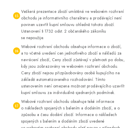
Veškerá prezentace zboží umístěná ve webovém rozhraní
obchodu je informativního charakteru a prodávající není
povinen uzavřít kupní smlouvu ohledně tohoto zboží.
Ustanovení § 1732 odst. 2 občanského zákoníku
se nepoužije.
Webové rozhraní obchodu obsahuje informace o zboží,
a to včetně uvedení cen jednotlivého zboží a nákladů za
navrácení zboží, Ceny zboží zůstávají v platnosti po dobu,
kdy jsou zobrazovány ve webovém rozhraní obchodu.
Ceny zboží nejsou přizpůsobovány osobě kupujícího na
základě automatizovaného rozhodování. Tímto
ustanovením není omezena možnost prodávajícího uzavřít
kupní smlouvu za individuálně sjednaných podmínek.
Webové rozhraní obchodu obsahuje také informace
o nákladech spojených s balením a dodáním zboží, a o
způsobu a času dodání zboží. Informace o nákladech
spojených s balením a dodáním zboží uvedené
ve webovém rozhraní obchodu platí pouze v případech,