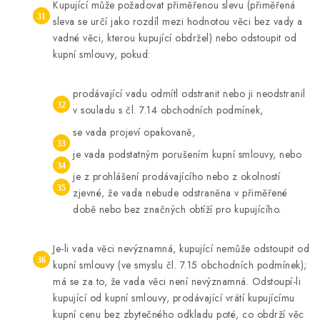
Kupující může požadovat přiměřenou slevu (přiměřená
sleva se určí jako rozdíl mezi hodnotou věci bez vady a
vadné věci, kterou kupující obdržel) nebo odstoupit od
kupní smlouvy, pokud:
prodávající vadu odmítl odstranit nebo ji neodstranil
v souladu s čl. 7.14 obchodních podmínek,
se vada projeví opakovaně,
je vada podstatným porušením kupní smlouvy, nebo
je z prohlášení prodávajícího nebo z okolností
zjevné, že vada nebude odstraněna v přiměřené
době nebo bez značných obtíží pro kupujícího.
Je-li vada věci nevýznamná, kupující nemůže odstoupit od
kupní smlouvy (ve smyslu čl. 7.15 obchodních podmínek);
má se za to, že vada věci není nevýznamná. Odstoupí-li
kupující od kupní smlouvy, prodávající vrátí kupujícímu
kupní cenu bez zbytečného odkladu poté, co obdrží věc