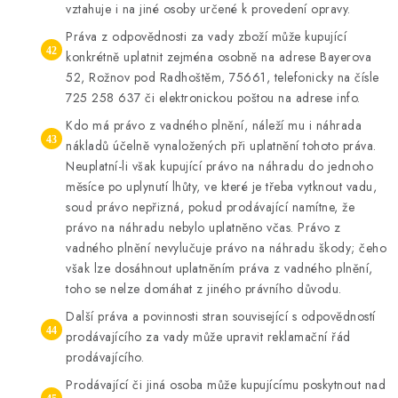
vztahuje i na jiné osoby určené k provedení opravy.
Práva z odpovědnosti za vady zboží může kupující
konkrétně uplatnit zejména osobně na adrese Bayerova
52, Rožnov pod Radhoštěm, 75661, telefonicky na čísle
725 258 637 či elektronickou poštou na adrese info.
Kdo má právo z vadného plnění, náleží mu i náhrada
nákladů účelně vynaložených při uplatnění tohoto práva.
Neuplatní-li však kupující právo na náhradu do jednoho
měsíce po uplynutí lhůty, ve které je třeba vytknout vadu,
soud právo nepřizná, pokud prodávající namítne, že
právo na náhradu nebylo uplatněno včas. Právo z
vadného plnění nevylučuje právo na náhradu škody; čeho
však lze dosáhnout uplatněním práva z vadného plnění,
toho se nelze domáhat z jiného právního důvodu.
Další práva a povinnosti stran související s odpovědností
prodávajícího za vady může upravit reklamační řád
prodávajícího.
Prodávající či jiná osoba může kupujícímu poskytnout nad