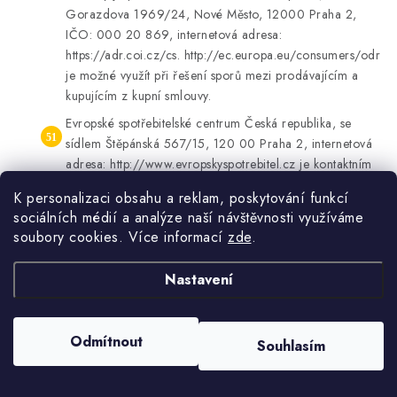
Gorazdova 1969/24, Nové Město, 12000 Praha 2,
IČO: 000 20 869, internetová adresa:
https://adr.coi.cz/cs. http://ec.europa.eu/consumers/odr
je možné využít při řešení sporů mezi prodávajícím a
kupujícím z kupní smlouvy.
Evropské spotřebitelské centrum Česká republika, se
sídlem Štěpánská 567/15, 120 00 Praha 2, internetová
adresa: http://www.evropskyspotrebitel.cz je kontaktním
místem podle Nařízení Evropského parlamentu a Rady
K personalizaci obsahu a reklam, poskytování funkcí
(EU) č. 524/2013 ze dne 21. května 2013 o řešení
sociálních médií a analýze naší návštěvnosti využíváme
spotřebitelských sporů on-line a o změně nařízení (ES) č.
soubory cookies. Více informací
zde
.
2006/2004 a směrnice 2009/22/ES (nařízení o řešení
spotřebitelských sporů on-line).
Nastavení
Kupující se může obrátit se stížností na orgán dohledu
nebo státního dozoru. Prodávající je oprávněn k prodeji
zboží na základě živnostenského oprávnění. Živnostenskou
Odmítnout
Souhlasím
kontrolu provádí v rámci své působnosti příslušný
živnostenský úřad. Dozor nad oblastí ochrany osobních
údajů vykonává Úřad pro ochranu osobních údajů. Česká