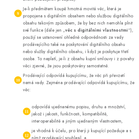
Je-li předmětem koupě hmotná movitá věc, která je
propojena s digitálním obsahem nebo službou digitálního
obsahu takovým způsobem, že by bez nich nemohla plnit
své funkce (dále jen „
věc s digitálními vlastnostmi
“),
použijí se ustanovení ohledně odpovědnosti za vady
prodávajícího také na poskytování digitálního obsahu
nebo služby digitálního obsahu, i když je poskytuje třetí
osoba. To neplatí, je-li z obsahu kupní smlouvy i z povahy
věci zjevné, že jsou poskytovány samostatně.
Prodávající odpovídá kupujícímu, že věc při převzetí
nemá vady. Zejména prodávající odpovídá kupujícímu, že
věc:
odpovídá ujednanému popisu, druhu a množství,
jakož i jakosti, funkčnosti, kompatibilitě,
interoperabilitě a jiným ujednaným vlastnostem,
je vhodná k účelu, pro který ji kupující požaduje a s
nímž prodávající souhlasil, a