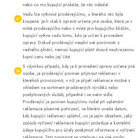
nebo co mu kupující prokáže, že věc odeslal.
Vadu lze vytknout prodávajícímu, u kterého věc byla
koupena. Je-li však k opravě určena jiná osoba, která je v
místě prodávajícího nebo v místě pro kupujícího bližším,
kupující vytkne vadu tomu, kdo je určen k provedení
opravy. Dokud prodávající nesplní své povinnosti z
vadného plnění, nemusí kupující platit dosud neuhrazenou
kupní cenu nebo její část.
S výjimkou případů, kdy je k provedení opravy určena jiná
osoba, je prodávající povinen přijmout reklamaci v
kterékoli provozovně, v níž je přijetí reklamace možné s
ohledem na sortiment prodávaných výrobků nebo
poskytovaných služeb, případně i ve svém sídle.
Prodávající je povinen kupujícímu vydat při uplatnění
reklamace písemné potvrzení, ve kterém uvede datum,
kdy kupující reklamaci uplatnil, co je jejím obsahem, jaký
způsob vyřízení reklamace kupující požaduje a kontaktní
údaje kupujícího pro účely poskytnutí informace o vyřízení
reklamace. Tato povinnost se vztahuje i na jiné osoby