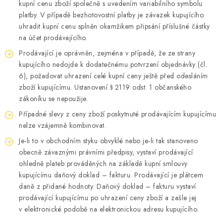
kupní cenu zboží společně s uvedením variabilního symbolu
platby. V případě bezhotovostní platby je závazek kupujícího
uhradit kupní cenu splněn okamžikem připsání příslušné částky
na účet prodávajícího.
Prodávající je oprávněn, zejména v případě, že ze strany
kupujícího nedojde k dodatečnému potvrzení objednávky (čl.
6), požadovat uhrazení celé kupní ceny ještě před odesláním
zboží kupujícímu. Ustanovení § 2119 odst. 1 občanského
zákoníku se nepoužije.
Případné slevy z ceny zboží poskytnuté prodávajícím kupujícímu
nelze vzájemně kombinovat.
Je-li to v obchodním styku obvyklé nebo je-li tak stanoveno
obecně závaznými právními předpisy, vystaví prodávající
ohledně plateb prováděných na základě kupní smlouvy
kupujícímu daňový doklad – fakturu. Prodávající je plátcem
daně z přidané hodnoty. Daňový doklad – fakturu vystaví
prodávající kupujícímu po uhrazení ceny zboží a zašle jej
v elektronické podobě na elektronickou adresu kupujícího.