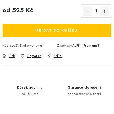
od
525 Kč
Měrná cena:
PŘIDAT DO KOŠÍKU
Kód zboží:
Zvolte variantu
Značka:
MALFINI Premium®
Tisk
Zeptat se
Sdílet
Dárek zdarma
Garance doručení
od 1000Kč
nepoškozeného zboží