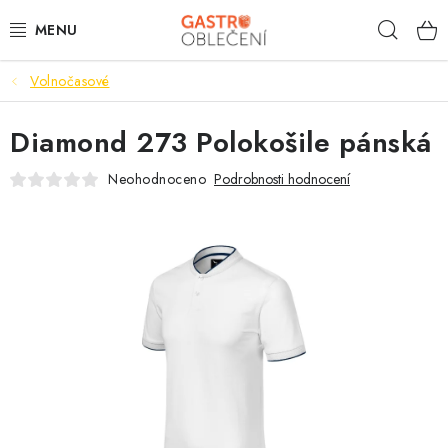
Přejít
Hleda
na
obsah
Volnočasové
PRACOVNÍ OBLEČENÍ
Diamond 273 Polokošile pánská
VOLNOČASOVÉ
Neohodnoceno
Podrobnosti hodnocení
KUCHYNĚ
ČÍŠNÍK
HOTELY
TISKNEME
OBCHODNÍ PODMÍNKY