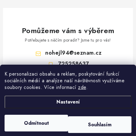
Pomůžeme vám s výběrem
Potřebujete s něčím poradit? Jsme tu pro vás!
nohejl94
@
seznam.cz
725258637
K personalizaci obsahu a reklam, poskytování funkcí
Z
sociálních médií a analýze naší návštěvnosti využíváme
á
soubory cookies. Více informací
zde
.
Vyhledávání
p
a
Nastavení
HLEDAT
t
í
Copyright 2026
Gastro Oblečení
. Všechna práva vyhrazena.
Upravit nastavení
Odmítnout
Souhlasím
cookies
Vytvořil Shoptet