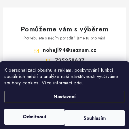
Pomůžeme vám s výběrem
Potřebujete s něčím poradit? Jsme tu pro vás!
nohejl94
@
seznam.cz
725258637
K personalizaci obsahu a reklam, poskytování funkcí
Z
sociálních médií a analýze naší návštěvnosti využíváme
á
soubory cookies. Více informací
zde
.
Vyhledávání
p
a
Nastavení
HLEDAT
t
í
Copyright 2026
Gastro Oblečení
. Všechna práva vyhrazena.
Upravit nastavení
Odmítnout
Souhlasím
cookies
Vytvořil Shoptet