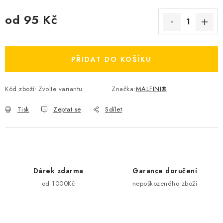
od
95 Kč
Měrná cena:
PŘIDAT DO KOŠÍKU
Kód zboží:
Zvolte variantu
Značka:
MALFINI®
Tisk
Zeptat se
Sdílet
Dárek zdarma
Garance doručení
od 1000Kč
nepoškozeného zboží