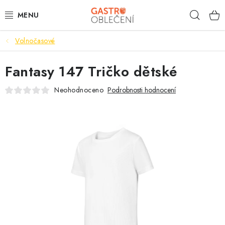
Přejít
Hleda
na
obsah
Volnočasové
PRACOVNÍ OBLEČENÍ
Fantasy 147 Tričko dětské
VOLNOČASOVÉ
Neohodnoceno
Podrobnosti hodnocení
KUCHYNĚ
ČÍŠNÍK
HOTELY
TISKNEME
OBCHODNÍ PODMÍNKY