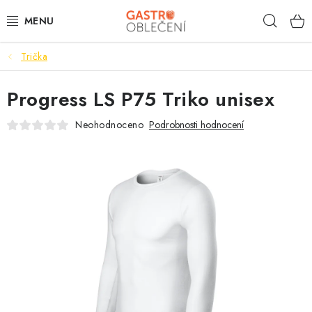
Přejít
Hleda
na
obsah
Trička
PRACOVNÍ OBLEČENÍ
Progress LS P75 Triko unisex
VOLNOČASOVÉ
Neohodnoceno
Podrobnosti hodnocení
KUCHYNĚ
ČÍŠNÍK
HOTELY
TISKNEME
OBCHODNÍ PODMÍNKY