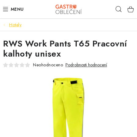
Přejít
Hleda
na
obsah
Hotely
PRACOVNÍ OBLEČENÍ
RWS Work Pants T65 Pracovní
VOLNOČASOVÉ
kalhoty unisex
KUCHYNĚ
Neohodnoceno
Podrobnosti hodnocení
ČÍŠNÍK
HOTELY
TISKNEME
OBCHODNÍ PODMÍNKY