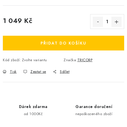
1 049 Kč
Měrná cena:
PŘIDAT DO KOŠÍKU
Kód zboží:
Zvolte variantu
Značka:
TRICORP
Tisk
Zeptat se
Sdílet
Dárek zdarma
Garance doručení
od 1000Kč
nepoškozeného zboží