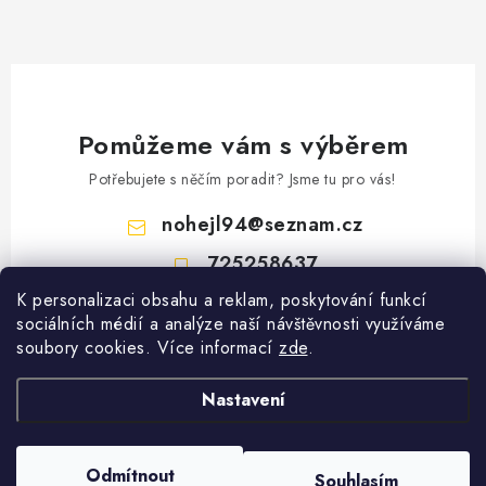
Pomůžeme vám s výběrem
Potřebujete s něčím poradit? Jsme tu pro vás!
nohejl94
@
seznam.cz
725258637
K personalizaci obsahu a reklam, poskytování funkcí
Z
sociálních médií a analýze naší návštěvnosti využíváme
á
soubory cookies. Více informací
zde
.
Vyhledávání
p
a
Nastavení
HLEDAT
t
í
Copyright 2026
Gastro Oblečení
. Všechna práva vyhrazena.
Upravit nastavení
Odmítnout
Souhlasím
cookies