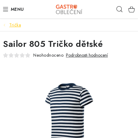
Přejít
Hleda
na
obsah
Trička
PRACOVNÍ OBLEČENÍ
Sailor 805 Tričko dětské
VOLNOČASOVÉ
Neohodnoceno
Podrobnosti hodnocení
KUCHYNĚ
ČÍŠNÍK
HOTELY
TISKNEME
OBCHODNÍ PODMÍNKY