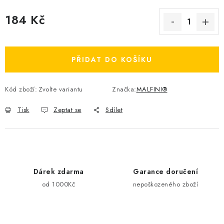
184 Kč
Měrná cena:
PŘIDAT DO KOŠÍKU
Kód zboží:
Zvolte variantu
Značka:
MALFINI®
Tisk
Zeptat se
Sdílet
Dárek zdarma
Garance doručení
od 1000Kč
nepoškozeného zboží