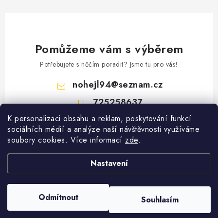
Pomůžeme vám s výběrem
Potřebujete s něčím poradit? Jsme tu pro vás!
nohejl94
@
seznam.cz
725258637
K personalizaci obsahu a reklam, poskytování funkcí
Z
sociálních médií a analýze naší návštěvnosti využíváme
á
soubory cookies. Více informací
zde
.
Vyhledávání
p
a
Nastavení
HLEDAT
t
í
Copyright 2026
Gastro Oblečení
. Všechna práva vyhrazena.
Upravit nastavení
Odmítnout
Souhlasím
cookies
Vytvořil Shoptet